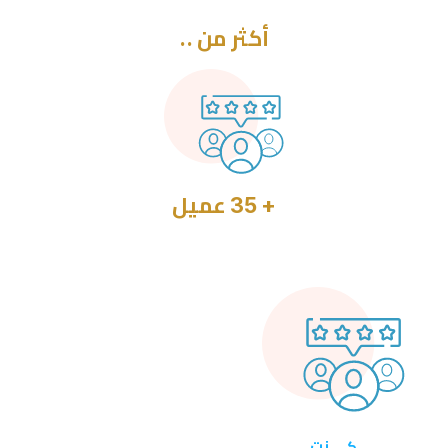
أكثر من ..
+ 35
عميل
كي نت
تمويل