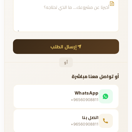
إرسال الطلب
أو
أو تواصل معنا مباشرة
WhatsApp
+96560908811
اتصل بنا
+96560908811