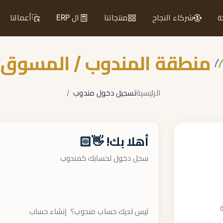
ة
شركاء النجاح
منتجاتنا
ال ERP
أعمالنا
منطقة المندوب / المسوق
الرئيسية
تسجيل دخول مندوب
أهلا بك! 👋🏻
سجل دخول لحسابك كمندوب
ليس لديك حساب مندوب؟
إنشاء حساب