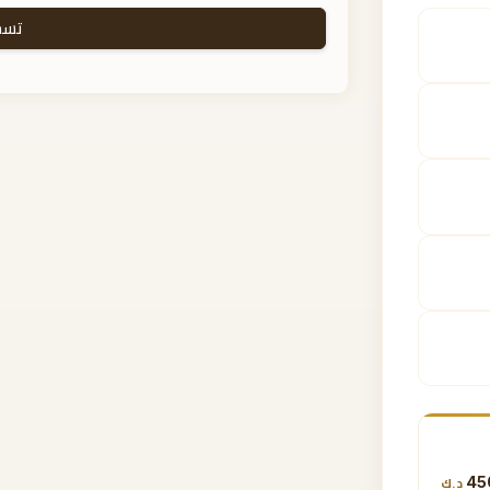
تسج
45
د.ك