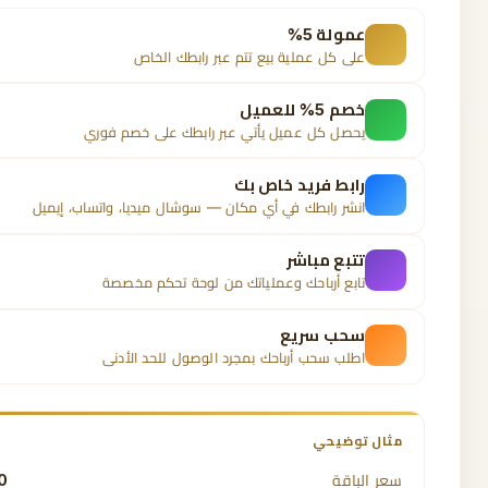
عمولة 5%
على كل عملية بيع تتم عبر رابطك الخاص
خصم 5% للعميل
يحصل كل عميل يأتي عبر رابطك على خصم فوري
رابط فريد خاص بك
انشر رابطك في أي مكان — سوشال ميديا، واتساب، إيميل
تتبع مباشر
تابع أرباحك وعملياتك من لوحة تحكم مخصصة
سحب سريع
اطلب سحب أرباحك بمجرد الوصول للحد الأدنى
مثال توضيحي
سعر الباقة
0