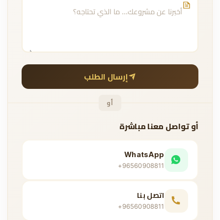
إرسال الطلب
أو
أو تواصل معنا مباشرة
WhatsApp
+96560908811
اتصل بنا
+96560908811